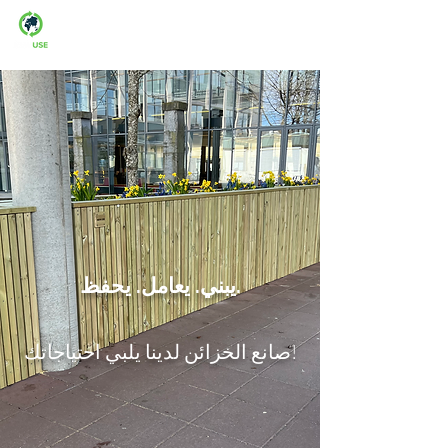
Man-fre: 08:00-16:00
يبني. يعامل. يحفظ.
صانع الخزائن لدينا يلبي احتياجاتك!