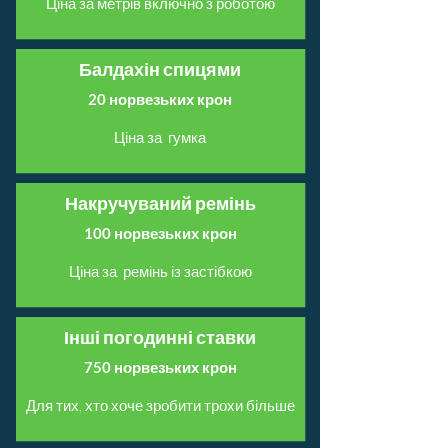
Ціна за метрів включно з роботою
Балдахін спицями
20 норвезьких крон
Ціна за гумка
Накручуваний ремінь
100 норвезьких крон
Ціна за ремінь із застібкою
Інші погодинні ставки
750 норвезьких крон
Для тих, хто хоче зробити трохи більше