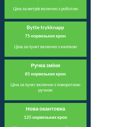
Ціна за метрів включно з роботою
Bytte trykknapp
75 норвезьких крон
Ціна за пункт включно з кнопкою
Ручка зміни
85 норвезьких крон
Ціна за пункт включно з поворотною
ручкою
Нова окантовка
125 норвезьких крон