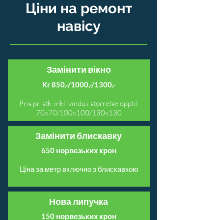
Ціни на ремонт
навісу
Замінити вікно
Kr 850,-/1000,-/1300,-
Pris pr. stk. inkl. vindu i størrelse opptil
70x70/100x100/130x130
Замінити блискавку
650 норвезьких крон
Ціна за метр включно з блискавкою
Нова липучка
150 норвезьких крон