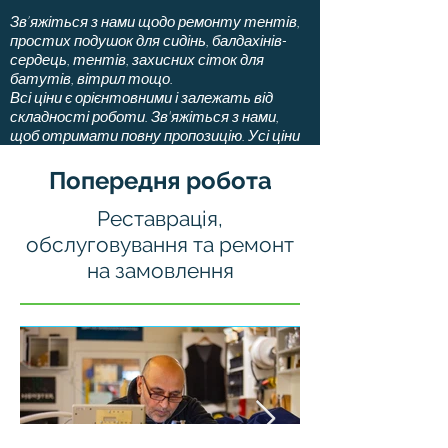
Зв’яжіться з нами щодо ремонту тентів,
простих подушок для сидінь, балдахінів-
сердець, тентів, захисних сіток для
батутів, вітрил тощо.
Всі ціни є орієнтовними і залежать від
складності роботи. Зв'яжіться з нами,
щоб отримати повну пропозицію. Усі ціни
вказані з ПДВ.
Попередня робота
Реставрація,
обслуговування та ремонт
на замовлення