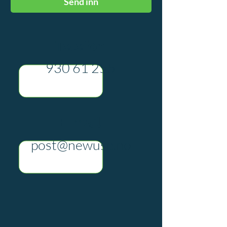
Send inn
Telefon
930 61 255
E-mail
post@newuse.no