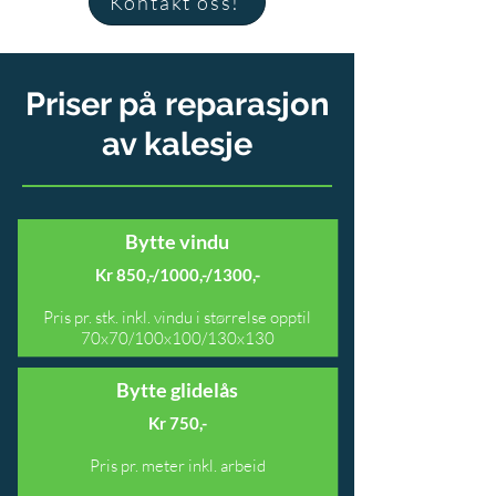
Kontakt oss!
Priser på reparasjon
av kalesje
Bytte vindu
Kr 850,-/1000,-/1300,-
Pris pr. stk. inkl. vindu i størrelse opptil
70x70/100x100/130x130
Bytte glidelås
Kr 750,-
Pris pr. meter inkl. arbeid