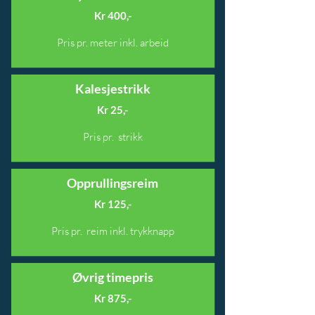
Kr 400,-
Pris pr. meter inkl. arbeid
Kalesjestrikk
Kr 25,-
Pris pr. strikk
Opprullingsreim
Kr 125,-
Pris pr. reim inkl. trykknapp
Øvrig timepris
Kr 875,-