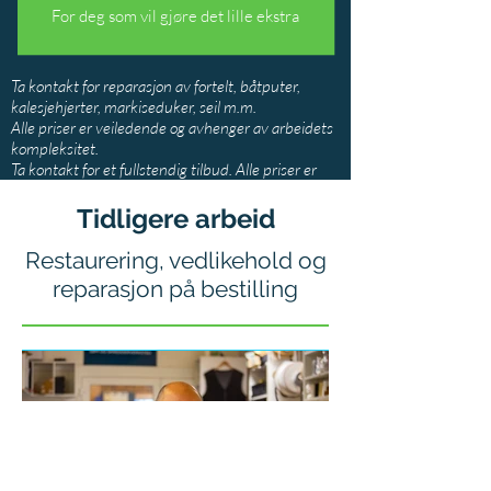
For deg som vil gjøre det lille ekstra
Ta kontakt for reparasjon av fortelt, båtputer,
kalesjehjerter, markiseduker, seil m.m.
Alle priser er veiledende og avhenger av arbeidets
kompleksitet
.
Ta kontakt for et fullstendig tilbud. Alle priser er
inkl. mva.
Tidligere arbeid
Restaurering, vedlikehold og
reparasjon på bestilling