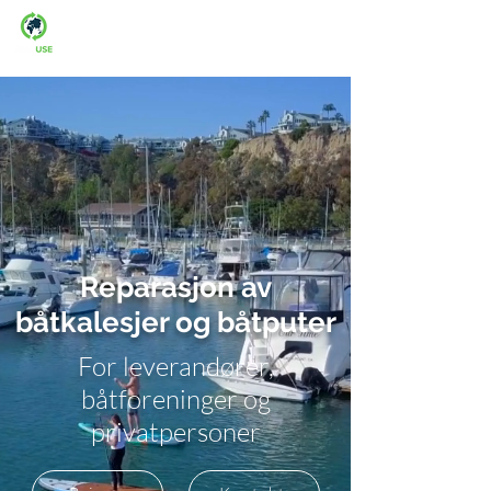
Man-fre: 08:00-16:00
Reparasjon av
båtkalesjer og båtputer
For leverandører,
båtforeninger og
privatpersoner