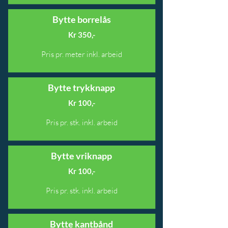
Bytte borrelås
Kr 350,-
Pris pr. meter inkl. arbeid
Bytte trykknapp
Kr 100,-
Pris pr. stk. inkl. arbeid
Bytte vriknapp
Kr 100,-
Pris pr. stk. inkl. arbeid
Bytte kantbånd