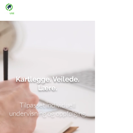
Man-fre: 08:00-16:00
Kartlegge. Veilede.
Lære.
Tilpasset individuell
undervisning og oppfølging