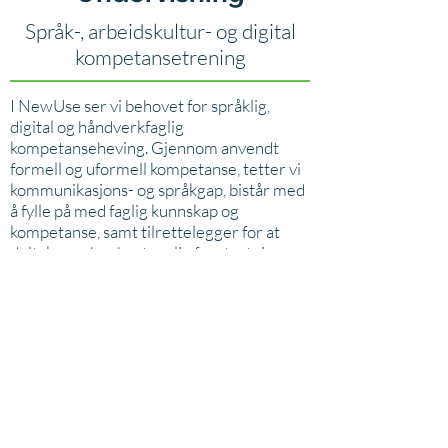
Språk-, arbeidskultur- og digital
kompetansetrening
I NewUse ser vi behovet for språklig,
digital og håndverkfaglig
kompetanseheving. Gjennom anvendt
formell og uformell kompetanse, tetter vi
kommunikasjons- og språkgap, bistår med
å fylle på med faglig kunnskap og
kompetanse, samt tilrettelegger for at
deltakerne har best mulig forutsetninger
for å lykkes på arbeidsmarkedet.
4
Oppfølging
CV- og søknadskriving, kontakt